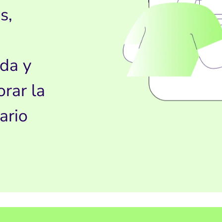
s,
da y
rar la
ario