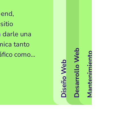
-end,
itio
a darle una
mica tanto
Desarrollo Web
áfico como
Mantenimiento
Diseño Web