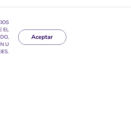
CIOS
 EL
Aceptar
NDO,
N U
ES.
Bahía de Chachalacas